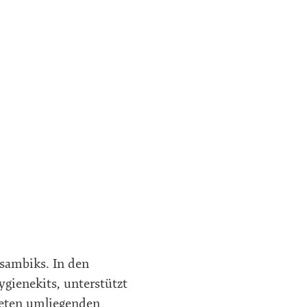
osambiks. In den
gienekits, unterstützt
steten umliegenden