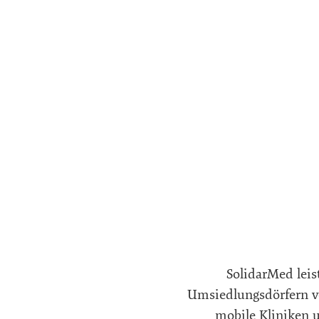
SolidarMed leis
Umsiedlungsdörfern ve
mobile Kliniken u