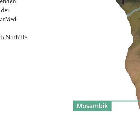
tenden
 der
idarMed
ch Nothilfe.