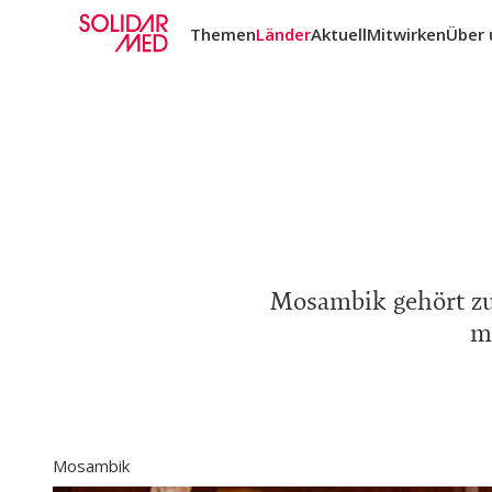
Themen
Länder
Aktuell
Mitwirken
Über 
Mosambik gehört zu 
m
Mosambik