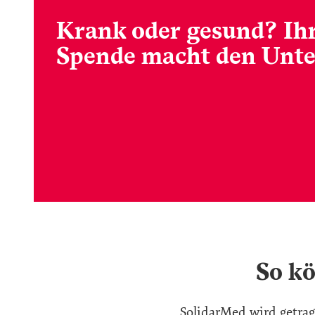
Krank oder gesund? Ih
Spende macht den Unte
So kö
SolidarMed wird getra