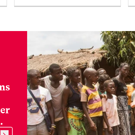
ns
er
.