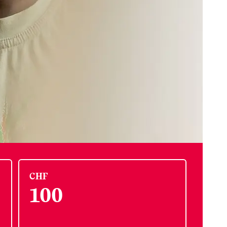
CHF
100