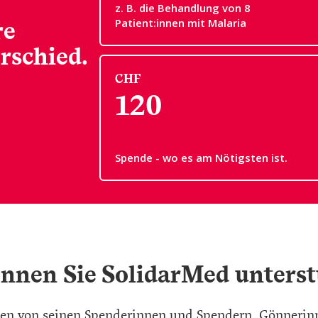
z. B. die Behandlung von 8
re
Patient:innen mit Malaria
rschied.
CHF
120
Spende - wo es am Nötigsten ist.
nnen Sie SolidarMed unters
gen von seinen Spenderinnen und Spendern, Gönneri