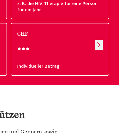
z. B. die HIV-Therapie für eine Person
für ein Jahr
CHF
Individueller Betrag
tützen
nnen und Gönnern sowie