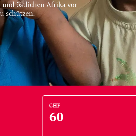
und östlichen Afrika vor
u schützen.
CHF
60