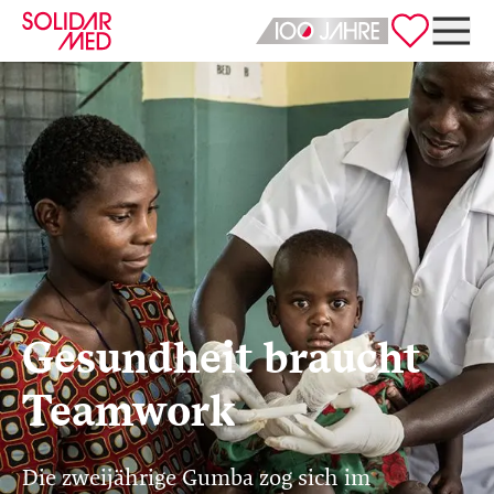
Deutsch
English
Gesundheit braucht
Teamwork
Die zweijährige Gumba zog sich im